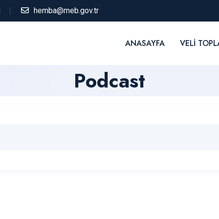
ı
hemba@meb.gov.tr
ANASAYFA
VELI TOPL
Podcast