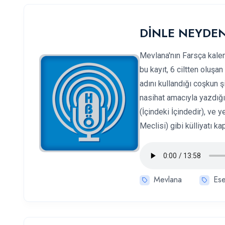
DİNLE NEYDEN :
Mevlana'nın Farsça kalem
bu kayıt, 6 ciltten oluş
adını kullandığı coşkun ş
nasihat amacıyla yazdığ
(İçindeki İçindedir), ve 
Meclisi) gibi külliyatı k
Mevlana
Ese