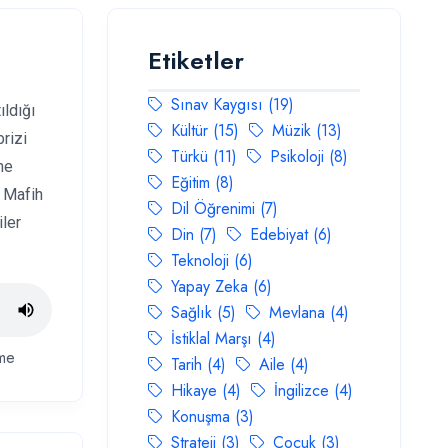
Etiketler
Sınav Kaygısı (19)
ıldığı
Kültür (15)
Müzik (13)
rizi
Türkü (11)
Psikoloji (8)
ne
Eğitim (8)
i Mafih
Dil Öğrenimi (7)
iler
Din (7)
Edebiyat (6)
Teknoloji (6)
Yapay Zeka (6)
Sağlık (5)
Mevlana (4)
İstiklal Marşı (4)
me
Tarih (4)
Aile (4)
Hikaye (4)
İngilizce (4)
Konuşma (3)
Strateji (3)
Çocuk (3)