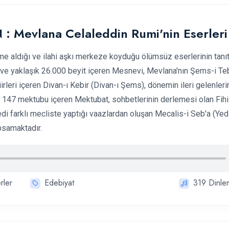
 Mevlana Celaleddin Rumi'nin Eserleri
e aldığı ve ilahi aşkı merkeze koyduğu ölümsüz eserlerinin tanıt
an ve yaklaşık 26.000 beyit içeren Mesnevi, Mevlana'nın Şems-i Teb
iirleri içeren Divan-ı Kebir (Divan-ı Şems), dönemin ileri gelenleri
ı 147 mektubu içeren Mektubat, sohbetlerinin derlemesi olan Fih
yedi farklı mecliste yaptığı vaazlardan oluşan Mecalis-i Seb'a (Yed
apsamaktadır.
rler
Edebiyat
319
Dinle