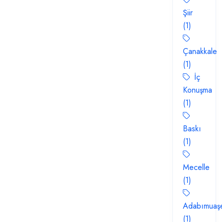
Şiir
(1)
Çanakkale
(1)
İç
Konuşma
(1)
Baskı
(1)
Mecelle
(1)
Adabımuaşe
(1)