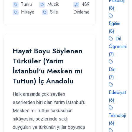
Psikoloji
Türkü
Müzik
489
(8)
Hikaye
Sille
Dinleme
Eğitim
(8)
Dil
Öğrenimi
Hayat Boyu Söylenen
(7)
Türküler (Yarim
İstanbul'u Mesken mi
Din
(7)
Tuttun) İç Anadolu
Edebiyat
Halk arasında çok sevilen
(6)
eserlerden biri olan Yarim İstanbul'u
Mesken mi Tuttun türküsünün
Teknoloji
hikâyesini, sözlerinde saklı
(6)
duyguları ve türkünün yıllar boyunca