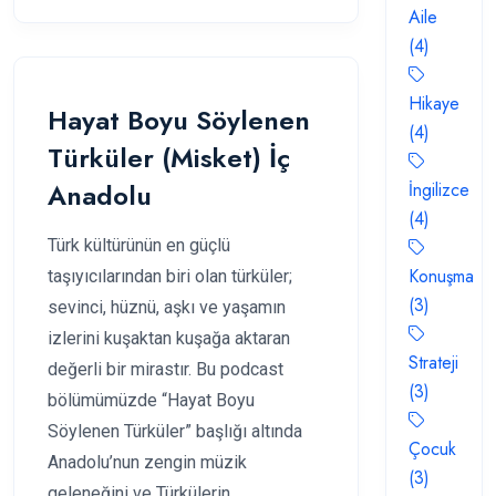
Aile
(4)
Hikaye
Hayat Boyu Söylenen
(4)
Türküler (Misket) İç
Anadolu
İngilizce
(4)
Türk kültürünün en güçlü
Konuşma
taşıyıcılarından biri olan türküler;
(3)
sevinci, hüznü, aşkı ve yaşamın
izlerini kuşaktan kuşağa aktaran
Strateji
değerli bir mirastır. Bu podcast
(3)
bölümümüzde “Hayat Boyu
Söylenen Türküler” başlığı altında
Çocuk
Anadolu’nun zengin müzik
(3)
geleneğini ve Türkülerin