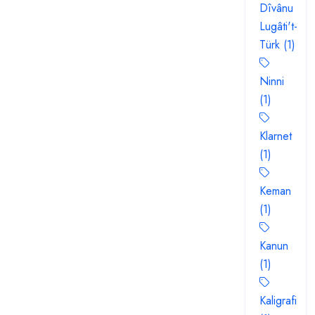
Dîvânu
Lugâti't-
Türk (1)
Ninni
(1)
Klarnet
(1)
Keman
(1)
Kanun
(1)
Kaligrafi