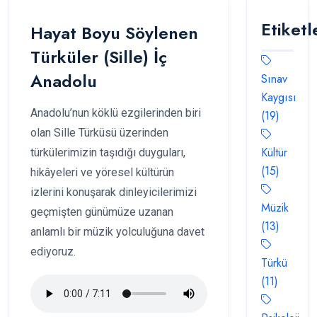
Etiketl
Hayat Boyu Söylenen
Türküler (Sille) İç
Anadolu
Sınav
Kaygısı
Anadolu’nun köklü ezgilerinden biri
(19)
olan Sille Türküsü üzerinden
Kültür
türkülerimizin taşıdığı duyguları,
(15)
hikâyeleri ve yöresel kültürün
izlerini konuşarak dinleyicilerimizi
Müzik
geçmişten günümüze uzanan
(13)
anlamlı bir müzik yolculuğuna davet
ediyoruz.
Türkü
(11)