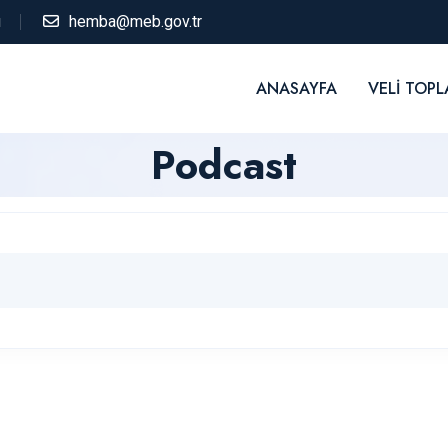
ı
hemba@meb.gov.tr
ANASAYFA
VELI TOPL
Podcast