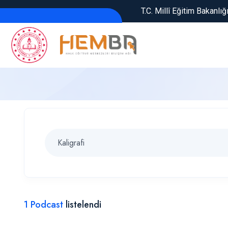
T.C. Millî Eğitim Bakanlığ
1 Podcast
listelendi