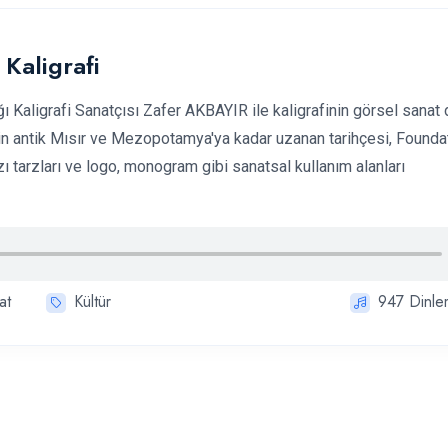
Kaligrafi
ı Kaligrafi Sanatçısı Zafer AKBAYIR ile kaligrafinin görsel sanat 
nin antik Mısır ve Mezopotamya'ya kadar uzanan tarihçesi, Founda
azı tarzları ve logo, monogram gibi sanatsal kullanım alanları
at
Kültür
947
Dinle