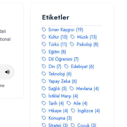
Etiketler
Sınav Kaygısı (19)
dalı
Kültür (15)
Müzik (13)
tional
Türkü (11)
Psikoloji (8)
Eğitim (8)
Dil Öğrenimi (7)
Din (7)
Edebiyat (6)
Teknoloji (6)
Yapay Zeka (6)
me
Sağlık (5)
Mevlana (4)
İstiklal Marşı (4)
Tarih (4)
Aile (4)
Hikaye (4)
İngilizce (4)
Konuşma (3)
Strateji (3)
Çocuk (3)