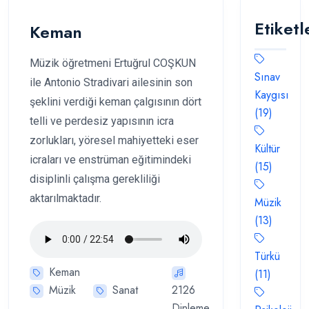
Etiketl
Keman
Müzik öğretmeni Ertuğrul COŞKUN
Sınav
ile Antonio Stradivari ailesinin son
Kaygısı
şeklini verdiği keman çalgısının dört
(19)
telli ve perdesiz yapısının icra
zorlukları, yöresel mahiyetteki eser
Kültür
icraları ve enstrüman eğitimindeki
(15)
disiplinli çalışma gerekliliği
aktarılmaktadır.
Müzik
(13)
Türkü
Keman
(11)
Müzik
Sanat
2126
Dinleme