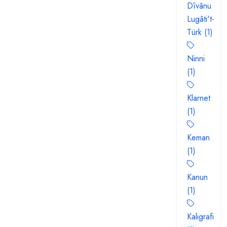
Dîvânu
Lugâti't-
Türk (1)
Ninni
(1)
Klarnet
(1)
Keman
(1)
Kanun
(1)
Kaligrafi