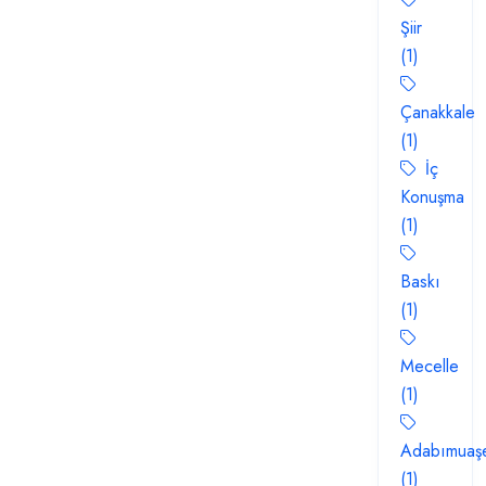
Şiir
(1)
Çanakkale
(1)
İç
Konuşma
(1)
Baskı
(1)
Mecelle
(1)
Adabımuaşe
(1)